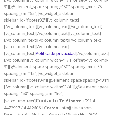
3"][g5element_space spacing="50" spacing_md="75"
spacing_sm="55"][vc_widget_sidebar
sidebar_id="footer02"][vc_column_text]
[/vc_column_text][vc_column_text][/vc_column_text]
[vc_column_text][/vc_column_text][vc_column_text]
[/vc_column_text][vc_column_text][/vc_column_text]
[vc_column_text][/vc_column_text]
[vc_column_text]
Política de privacidad
[/vc_column_text]
[/vc_column][vc_column width="1/4" offset="vc_col-md-
3"][g5element_space spacing="50" spacing_md="50"
spacing_sm="15"][vc_widget_sidebar
sidebar_id="footer04"][g5element_space spacing="31"]
[/vc_column][vc_column width="1/4"][g5element_space
spacing="50" spacing_sm="50"]
Contacto
[vc_column_text]
Teléfonos:
+591 4
4472997 / 4 4126061
Correo:
info@sie-sa.com
Dirección:
Av. Melchor Pérez de Olguín No. 2848,