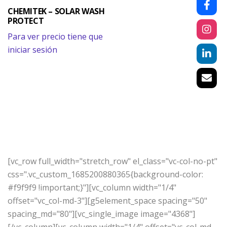
CHEMITEK – SOLAR WASH
PROTECT
Para ver precio tiene que
iniciar sesión
[vc_row full_width="stretch_row" el_class="vc-col-no-pt"
css=".vc_custom_1685200880365{background-color:
#f9f9f9 !important;}"][vc_column width="1/4"
offset="vc_col-md-3"][g5element_space spacing="50"
spacing_md="80"][vc_single_image image="4368"]
[/vc_column][vc_column width="1/4" offset="vc_col-md-