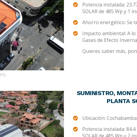
Potencia instalada: 23.
SOLAR de 485 Wp y 1 i
Ahorro energético: Se 
Impacto ambiental: A lo 
Gases de Efecto Invern
Quieres saber más, pont
JPG
SUMINISTRO, MONTA
PLANTA SO
Ubicación: Cochabamba
Potencia instalada: 84.
SOLAR de 485 Wp y 2 i