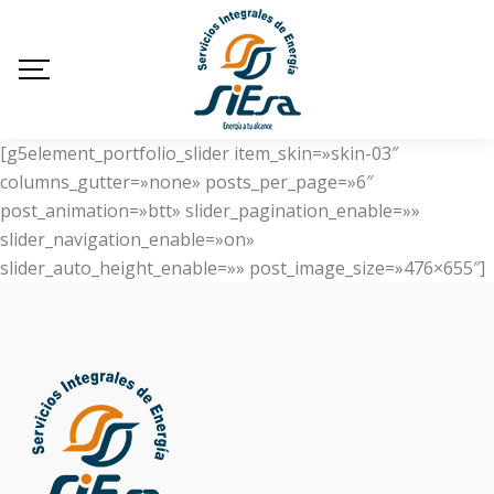
[g5element_portfolio_slider item_skin=»skin-03″
columns_gutter=»none» posts_per_page=»6″
post_animation=»btt» slider_pagination_enable=»»
slider_navigation_enable=»on»
slider_auto_height_enable=»» post_image_size=»476×655″]