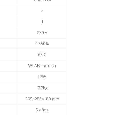
2
1
230 V
97.50%
65ºC
WLAN incluida
IP65
7.7kg
305×280×180 mm
5 años