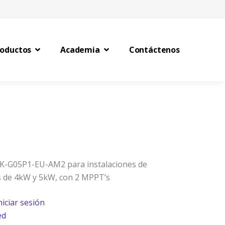
roductos
Academia
Contáctenos
xK-G05P1-EU-AM2 para instalaciones de
 de 4kW y 5kW, con 2 MPPT’s
niciar sesión
ed