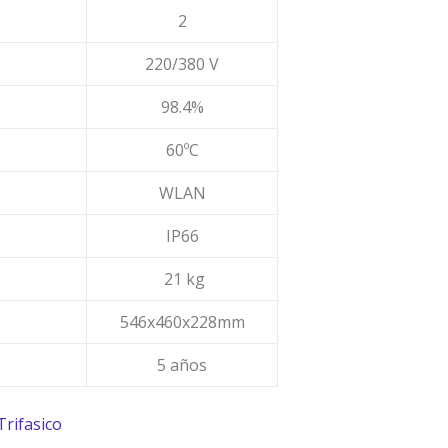
2
220/380 V
98.4%
60ºC
WLAN
IP66
21 kg
546x460x228mm
5 años
rifasico